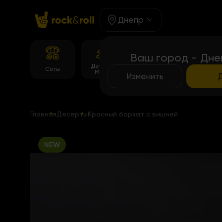
Днепр
Ваш город - Дне
Детское
Корейське
Сеты
Роллы
Меню
меню
Изменить
Главная
Десерты
Красный бархат с вишней
NEW