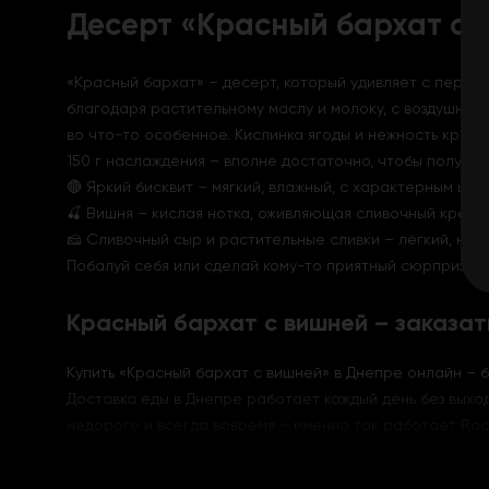
Десерт «Красный бархат с 
«Красный бархат» – десерт, который удивляет с первог
благодаря растительному маслу и молоку, с воздушным 
во что-то особенное. Кислинка ягоды и нежность крема
150 г наслаждения – вполне достаточно, чтобы получит
🔴 Яркий бисквит – мягкий, влажный, с характерным цве
🍒 Вишня – кислая нотка, оживляющая сливочный крем
🧀 Сливочный сыр и растительные сливки – лёгкий, неж
Побалуй себя или сделай кому-то приятный сюрприз – 
Красный бархат с вишней – заказат
Купить «Красный бархат с вишней» в Днепре онлайн – б
Доставка еды в Днепре работает каждый день без выход
недорого и всегда вовремя – именно так работает Rock