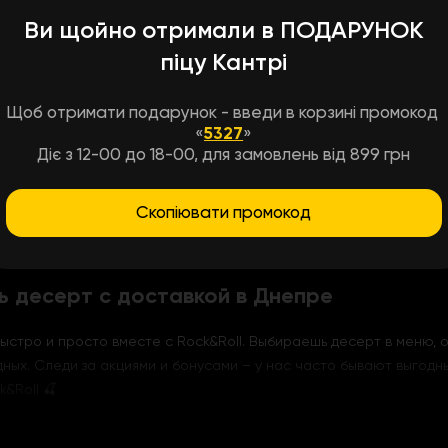
вишней»
Ви щойно отримали в ПОДАРУНОК
піцу Кантрі
о взгляда и покоряет с первого кусочка. Яркий бисквит, окраше
кремом из сливочного сыра и растительных сливок. А вишня вну
Щоб отримати подарунок - введи в корзині промокод
 – идеальный баланс.
«
5327
»
ь удовольствие. Выглядит красиво даже из коробки – если снимае
Діє з 12-00 до 18-00, для замовлень від 899 грн
том
Скопіювати промокод
ный крем без тяжести
«Красный бархат» подходит для обоих вариантов.
ь десерт с доставкой в Днепре
ыстро и просто вместе с Rock&Roll. Выбираешь десерт в меню, о
ных. Следи за акциями и бонусами – у нас часто бывают выгодн
&Roll 🍒