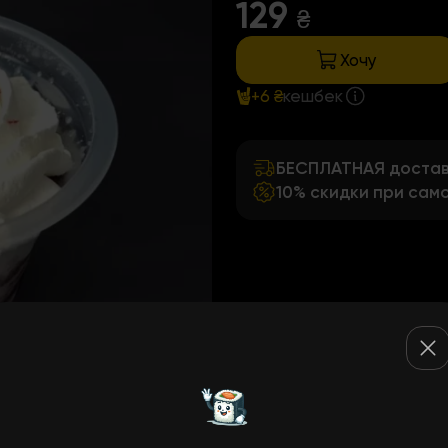
129
₴
Хочу
+6 ₴
кешбек
БЕСПЛАТНАЯ доставк
10% скидки при сам