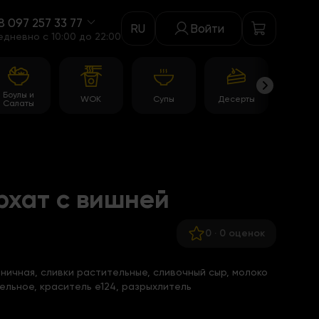
8 097 257 33 77
RU
Войти
едневно c 10:00 до 22:00
Боулы и
WOK
Супы
Десерты
Акци
Салаты
рхат с вишней
0
·
0 оценок
еничная, сливки растительные, сливочный сыр, молоко
ельное, краситель е124, разрыхлитель