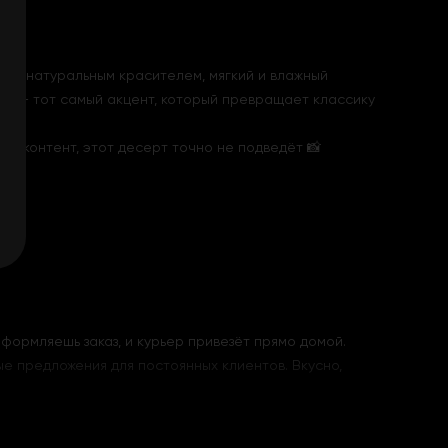
нный натуральным красителем, мягкий и влажный
три – тот самый акцент, который превращает классику
шь контент, этот десерт точно не подведёт 📸
формляешь заказ, и курьер привезёт прямо домой.
ые предложения для постоянных клиентов. Вкусно,