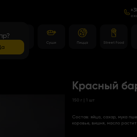
+3
еж
пр?
Темпура
Суши
Пицца
Street Food
роллы
Да
Красный ба
150 г | 1 шт
Состав:
яйца, сахар, мука пш
коровье, вишня, масло растит