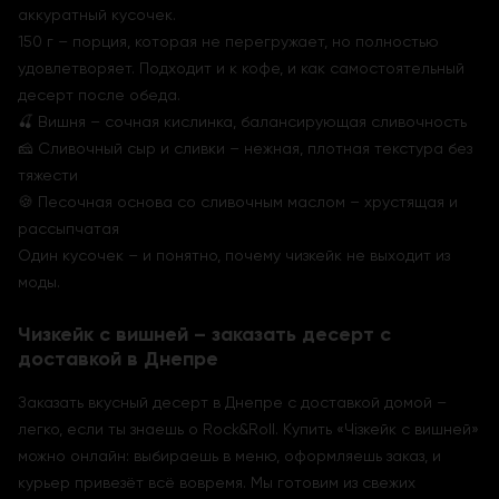
аккуратный кусочек.
150 г – порция, которая не перегружает, но полностью
удовлетворяет. Подходит и к кофе, и как самостоятельный
десерт после обеда.
🍒 Вишня – сочная кислинка, балансирующая сливочность
🧀 Сливочный сыр и сливки – нежная, плотная текстура без
тяжести
🍪 Песочная основа со сливочным маслом – хрустящая и
рассыпчатая
Один кусочек – и понятно, почему чизкейк не выходит из
моды.
Чизкейк с вишней – заказать десерт с
доставкой в Днепре
Заказать вкусный десерт в Днепре с доставкой домой –
легко, если ты знаешь о Rock&Roll. Купить «Чізкейк с вишней»
можно онлайн: выбираешь в меню, оформляешь заказ, и
курьер привезёт всё вовремя. Мы готовим из свежих