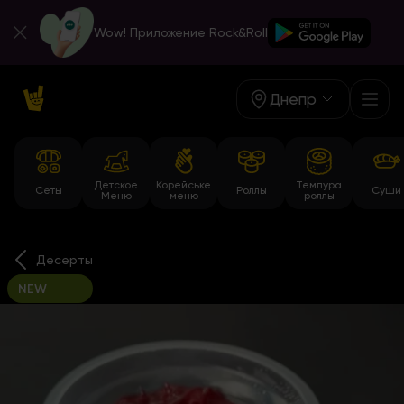
Wow! Приложение Rock&Roll
Днепр
Детское
Корейське
Темпура
Сеты
Роллы
Суши
Меню
меню
роллы
Десерты
NEW